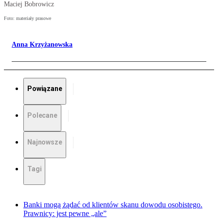
Maciej Bobrowicz
Foto: materiały prasowe
Anna Krzyżanowska
Powiązane
Polecane
Najnowsze
Tagi
Banki mogą żądać od klientów skanu dowodu osobistego.
Prawnicy: jest pewne „ale”