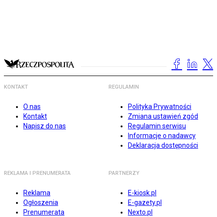
KONTAKT
REGULAMIN
O nas
Polityka Prywatności
Kontakt
Zmiana ustawień zgód
Napisz do nas
Regulamin serwisu
Informacje o nadawcy
Deklaracja dostępności
REKLAMA I PRENUMERATA
PARTNERZY
Reklama
E-kiosk.pl
Ogłoszenia
E-gazety.pl
Prenumerata
Nexto.pl