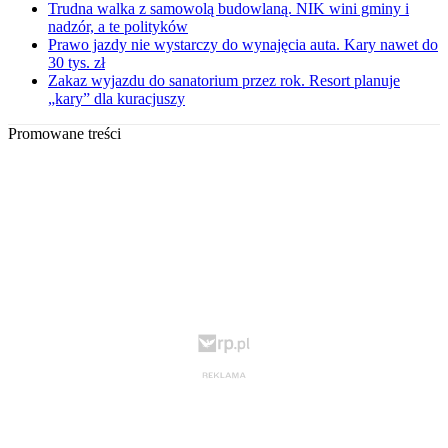
Trudna walka z samowolą budowlaną. NIK wini gminy i
nadzór, a te polityków
Prawo jazdy nie wystarczy do wynajęcia auta. Kary nawet do
30 tys. zł
Zakaz wyjazdu do sanatorium przez rok. Resort planuje
„kary” dla kuracjuszy
Promowane treści