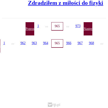
Zdradziłem z miłości do fizyki
1
...
...
973
965
Poprzednia
Następna
1
...
962
963
964
966
967
968
...
965
ednia