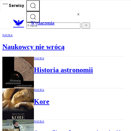
Serwisy
Wydarzenia
NAUKA
Naukowcy nie wrócą
NAUKA
Historia astronomii
NAUKA
Kore
NAUKA