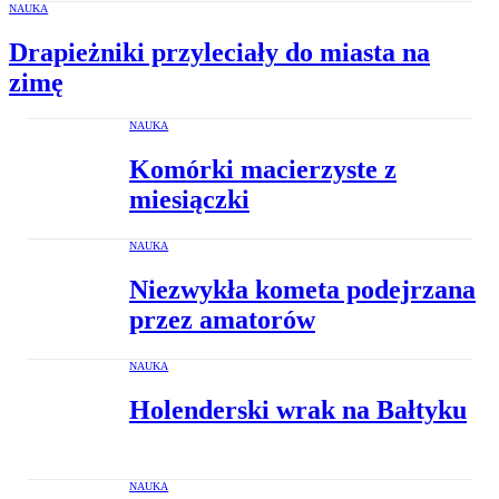
NAUKA
Drapieżniki przyleciały do miasta na
zimę
NAUKA
Komórki macierzyste z
miesiączki
NAUKA
Niezwykła kometa podejrzana
przez amatorów
NAUKA
Holenderski wrak na Bałtyku
NAUKA