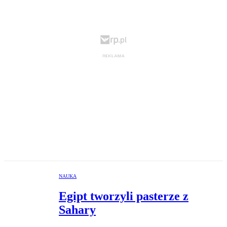
NAUKA
Egipt tworzyli pasterze z
Sahary