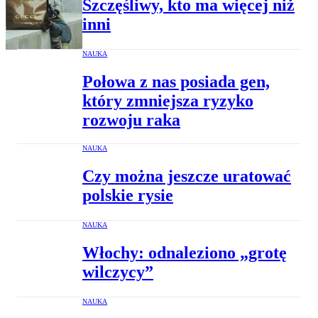
Szczęśliwy, kto ma więcej niż
inni
NAUKA
Połowa z nas posiada gen,
który zmniejsza ryzyko
rozwoju raka
NAUKA
Czy można jeszcze uratować
polskie rysie
NAUKA
Włochy: odnaleziono „grotę
wilczycy”
NAUKA