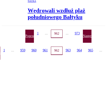
NAUKA
Wędrowali wzdłuż plaż
południowego Bałtyku
1
...
...
973
962
Poprzednia
Następna
1
...
959
960
961
963
964
965
...
962
ednia