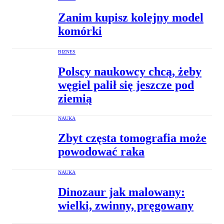
Zanim kupisz kolejny model
komórki
BIZNES
Polscy naukowcy chcą, żeby
węgiel palił się jeszcze pod
ziemią
NAUKA
Zbyt częsta tomografia może
powodować raka
NAUKA
Dinozaur jak malowany:
wielki, zwinny, pręgowany