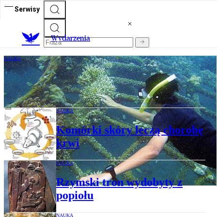
Serwisy
Wydarzenia
NAUKA
Prąd elektryczny pomoże odbudować
życie rafy
NAUKA
Komórki skóry leczą chorobę
krwi
NAUKA
Rzymski tron wydobyty z
popiołu
NAUKA