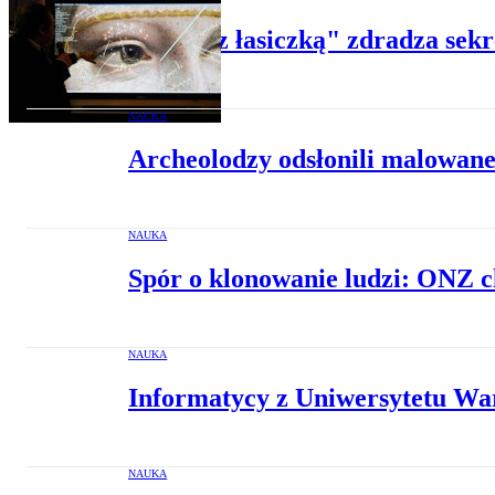
"Dama z łasiczką" zdradza sekr
NAUKA
Archeolodzy odsłonili malowane 
NAUKA
Spór o klonowanie ludzi: ONZ 
NAUKA
Informatycy z Uniwersytetu Wa
NAUKA