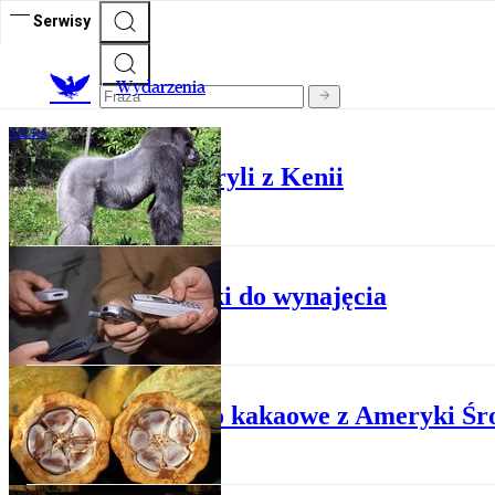
Serwisy
Wydarzenia
NAUKA
Przodek ludzi i goryli z Kenii
KULTURA
Komórki do wynajęcia
NAUKA
Prapiwo kakaowe z Ameryki Śr
NAUKA