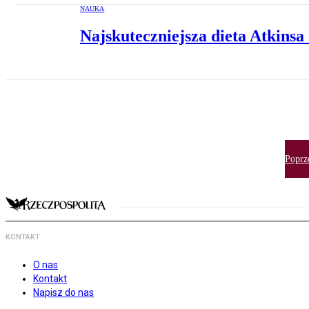
NAUKA
Najskuteczniejsza dieta Atkinsa
Poprz
KONTAKT
O nas
Kontakt
Napisz do nas