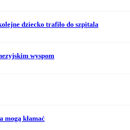
lejne dziecko trafiło do szpitala
nezyjskim wyspom
dra mogą kłamać