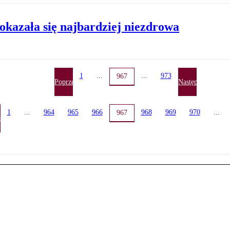
 okazała się najbardziej niezdrowa
1
...
...
973
967
Poprzednia
Następna
1
...
964
965
966
968
969
970
...
967
ednia