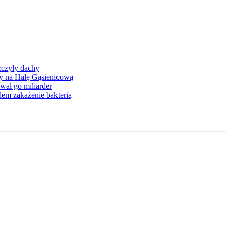
zczyły dachy
ły na Halę Gąsienicową
ał go miliarder
em zakażenie bakterią