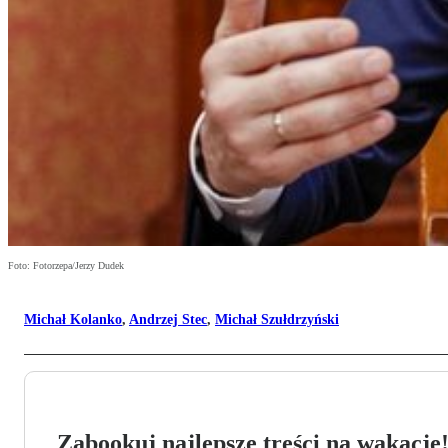
Foto: Fotorzepa/Jerzy Dudek
Michał Kolanko
,
Andrzej Stec
,
Michał Szułdrzyński
Zabookuj najlepsze treści na wakacje