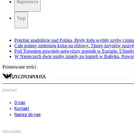
Najnowsze
Tagi
Potężne gradobicie nad Polską. Bryły lodu wybiły szyby i znis
Całe polany zmieniają kolor na różowy. Tłumy turystów ruszy
Pod Toruniem powstaje najwyższy pomnik w Europie. Ufundow
W Niemczech dwie osoby zmarły po kąpieli w Bałtyku. Powod
Promowane treści
KONTAKT
O nas
Kontakt
Napisz do nas
REGULAMIN