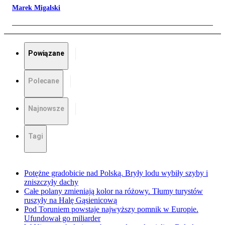
Marek Migalski
Powiązane
Polecane
Najnowsze
Tagi
Potężne gradobicie nad Polską. Bryły lodu wybiły szyby i
zniszczyły dachy
Całe polany zmieniają kolor na różowy. Tłumy turystów
ruszyły na Halę Gąsienicową
Pod Toruniem powstaje najwyższy pomnik w Europie.
Ufundował go miliarder