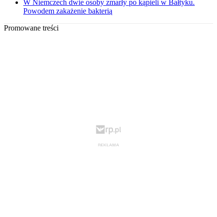
W Niemczech dwie osoby zmarły po kąpieli w Bałtyku.
Powodem zakażenie bakterią
Promowane treści