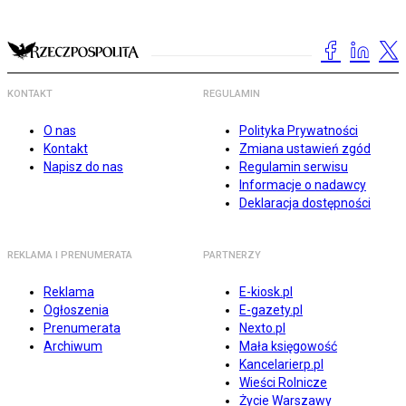
KONTAKT
REGULAMIN
O nas
Polityka Prywatności
Kontakt
Zmiana ustawień zgód
Napisz do nas
Regulamin serwisu
Informacje o nadawcy
Deklaracja dostępności
REKLAMA I PRENUMERATA
PARTNERZY
Reklama
E-kiosk.pl
Ogłoszenia
E-gazety.pl
Prenumerata
Nexto.pl
Archiwum
Mała księgowość
Kancelarierp.pl
Wieści Rolnicze
Życie Warszawy