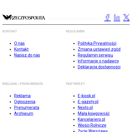
KONTAKT
REGULAMIN
O nas
Polityka Prywatności
Kontakt
Zmiana ustawień zgód
Napisz do nas
Regulamin serwisu
Informacje o nadawcy
Deklaracja dostępności
REKLAMA I PRENUMERATA
PARTNERZY
Reklama
E-kiosk.pl
Ogłoszenia
E-gazety.pl
Prenumerata
Nexto.pl
Archiwum
Mała księgowość
Kancelarierp.pl
Wieści Rolnicze
Życie Warszawy