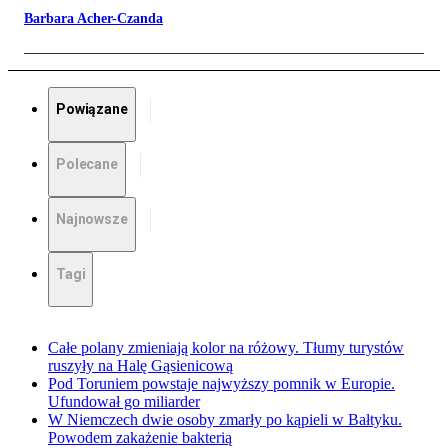
Barbara Acher-Czanda
Powiązane
Polecane
Najnowsze
Tagi
Całe polany zmieniają kolor na różowy. Tłumy turystów
ruszyły na Halę Gąsienicową
Pod Toruniem powstaje najwyższy pomnik w Europie.
Ufundował go miliarder
W Niemczech dwie osoby zmarły po kąpieli w Bałtyku.
Powodem zakażenie bakterią