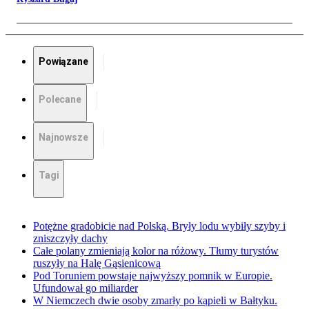
Powiązane
Polecane
Najnowsze
Tagi
Potężne gradobicie nad Polską. Bryły lodu wybiły szyby i
zniszczyły dachy
Całe polany zmieniają kolor na różowy. Tłumy turystów
ruszyły na Halę Gąsienicową
Pod Toruniem powstaje najwyższy pomnik w Europie.
Ufundował go miliarder
W Niemczech dwie osoby zmarły po kąpieli w Bałtyku.