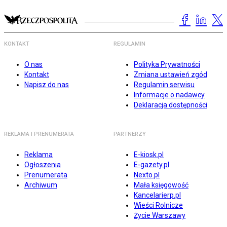
KONTAKT
REGULAMIN
O nas
Polityka Prywatności
Kontakt
Zmiana ustawień zgód
Napisz do nas
Regulamin serwisu
Informacje o nadawcy
Deklaracja dostępności
REKLAMA I PRENUMERATA
PARTNERZY
Reklama
E-kiosk.pl
Ogłoszenia
E-gazety.pl
Prenumerata
Nexto.pl
Archiwum
Mała księgowość
Kancelarierp.pl
Wieści Rolnicze
Życie Warszawy