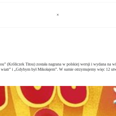
ou” (Króliczek Titou) została nagrana w polskiej wersji i wydana na 
iatr” i „Gdybym był Mikołajem”. W sumie otrzymujemy więc 12 utwor