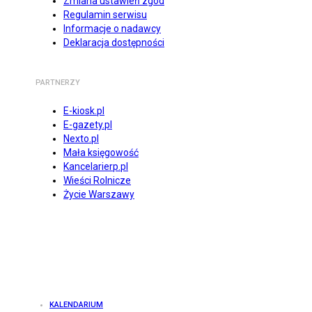
Zmiana ustawień zgód
Regulamin serwisu
Informacje o nadawcy
Deklaracja dostępności
PARTNERZY
E-kiosk.pl
E-gazety.pl
Nexto.pl
Mała księgowość
Kancelarierp.pl
Wieści Rolnicze
Życie Warszawy
KALENDARIUM