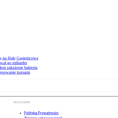
ły na Halę Gąsienicową
ał go miliarder
em zakażenie bakterią
eresowanie kursami
REGULAMIN
Polityka Prywatności