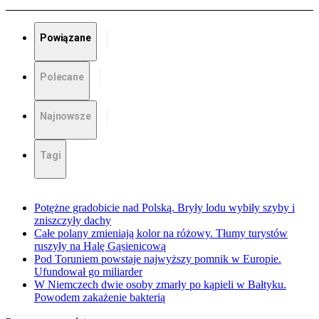
Powiązane
Polecane
Najnowsze
Tagi
Potężne gradobicie nad Polską. Bryły lodu wybiły szyby i
zniszczyły dachy
Całe polany zmieniają kolor na różowy. Tłumy turystów
ruszyły na Halę Gąsienicową
Pod Toruniem powstaje najwyższy pomnik w Europie.
Ufundował go miliarder
W Niemczech dwie osoby zmarły po kąpieli w Bałtyku.
Powodem zakażenie bakterią