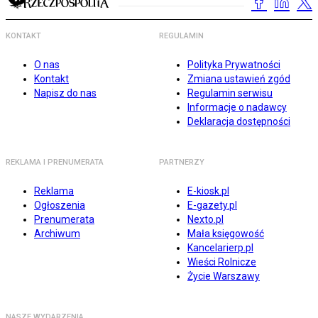
KONTAKT
REGULAMIN
O nas
Polityka Prywatności
Kontakt
Zmiana ustawień zgód
Napisz do nas
Regulamin serwisu
Informacje o nadawcy
Deklaracja dostępności
REKLAMA I PRENUMERATA
PARTNERZY
Reklama
E-kiosk.pl
Ogłoszenia
E-gazety.pl
Prenumerata
Nexto.pl
Archiwum
Mała księgowość
Kancelarierp.pl
Wieści Rolnicze
Życie Warszawy
NASZE WYDARZENIA