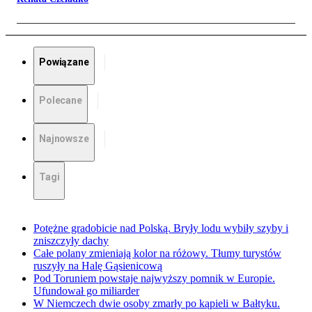
Powiązane
Polecane
Najnowsze
Tagi
Potężne gradobicie nad Polską. Bryły lodu wybiły szyby i
zniszczyły dachy
Całe polany zmieniają kolor na różowy. Tłumy turystów
ruszyły na Halę Gąsienicową
Pod Toruniem powstaje najwyższy pomnik w Europie.
Ufundował go miliarder
W Niemczech dwie osoby zmarły po kąpieli w Bałtyku.