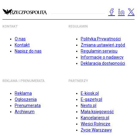
KONTAKT
REGULAMIN
O nas
Polityka Prywatności
Kontakt
Zmiana ustawień zgód
Napisz do nas
Regulamin serwisu
Informacje o nadawcy
Deklaracja dostępności
REKLAMA I PRENUMERATA
PARTNERZY
Reklama
E-kiosk.pl
Ogłoszenia
E-gazety.pl
Prenumerata
Nexto.pl
Archiwum
Mała księgowość
Kancelarierp.pl
Wieści Rolnicze
Życie Warszawy