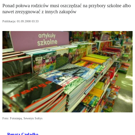
Ponad połowa rodziców musi oszczędzać na przybory szkolne albo
nawet zrezygnować z innych zakupów
Publikacja:
01.09.2008 03:33
Foto: Fotorzepa, Seweryn Sołtys
Renata Czeladko