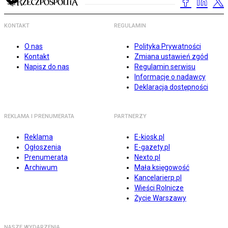
KONTAKT
REGULAMIN
O nas
Polityka Prywatności
Kontakt
Zmiana ustawień zgód
Napisz do nas
Regulamin serwisu
Informacje o nadawcy
Deklaracja dostępności
REKLAMA I PRENUMERATA
PARTNERZY
Reklama
E-kiosk.pl
Ogłoszenia
E-gazety.pl
Prenumerata
Nexto.pl
Archiwum
Mała księgowość
Kancelarierp.pl
Wieści Rolnicze
Życie Warszawy
NASZE WYDARZENIA