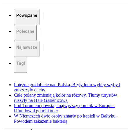
Powiązane
Polecane
Najnowsze
Tagi
Potężne gradobicie nad Polską. Bryły lodu wybiły szyby i
zniszczyły dachy
Całe polany zmieniają kolor na różowy. Tłumy turystów
ruszyły na Halę Gąsienicową
Pod Toruniem powstaje najwyższy pomnik w Europie.
Ufundował go miliarder
W Niemczech dwie osoby zmarły po kąpieli w Bałtyku.
Powodem zakażenie bakterią