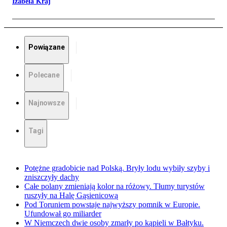
Izabela Kraj
Powiązane
Polecane
Najnowsze
Tagi
Potężne gradobicie nad Polską. Bryły lodu wybiły szyby i
zniszczyły dachy
Całe polany zmieniają kolor na różowy. Tłumy turystów
ruszyły na Halę Gąsienicową
Pod Toruniem powstaje najwyższy pomnik w Europie.
Ufundował go miliarder
W Niemczech dwie osoby zmarły po kąpieli w Bałtyku.