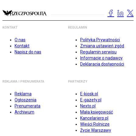
KONTAKT
REGULAMIN
O nas
Polityka Prywatności
Kontakt
Zmiana ustawień zgód
Napisz do nas
Regulamin serwisu
Informacje o nadawcy
Deklaracja dostępności
REKLAMA I PRENUMERATA
PARTNERZY
Reklama
E-kiosk.pl
Ogłoszenia
E-gazety.pl
Prenumerata
Nexto.pl
Archiwum
Mała księgowość
Kancelarierp.pl
Wieści Rolnicze
Życie Warszawy