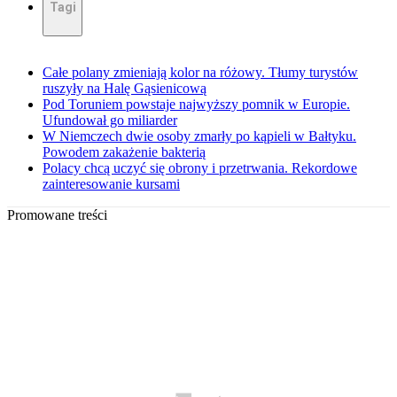
Tagi
Całe polany zmieniają kolor na różowy. Tłumy turystów
ruszyły na Halę Gąsienicową
Pod Toruniem powstaje najwyższy pomnik w Europie.
Ufundował go miliarder
W Niemczech dwie osoby zmarły po kąpieli w Bałtyku.
Powodem zakażenie bakterią
Polacy chcą uczyć się obrony i przetrwania. Rekordowe
zainteresowanie kursami
Promowane treści