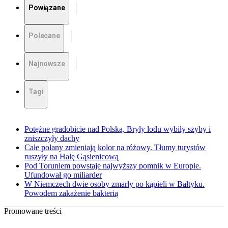
Powiązane
Polecane
Najnowsze
Tagi
Potężne gradobicie nad Polską. Bryły lodu wybiły szyby i
zniszczyły dachy
Całe polany zmieniają kolor na różowy. Tłumy turystów
ruszyły na Halę Gąsienicową
Pod Toruniem powstaje najwyższy pomnik w Europie.
Ufundował go miliarder
W Niemczech dwie osoby zmarły po kąpieli w Bałtyku.
Powodem zakażenie bakterią
Promowane treści