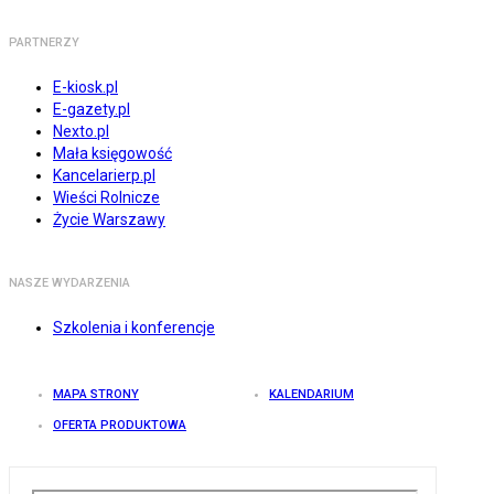
PARTNERZY
E-kiosk.pl
E-gazety.pl
Nexto.pl
Mała księgowość
Kancelarierp.pl
Wieści Rolnicze
Życie Warszawy
NASZE WYDARZENIA
Szkolenia i konferencje
MAPA STRONY
KALENDARIUM
OFERTA PRODUKTOWA