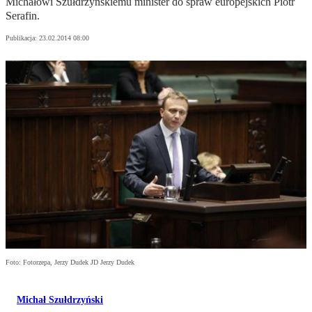
Michałowi Szułdrzyńskiemu minister do spraw europejskich Piotr
Serafin.
Publikacja:
23.02.2014 08:00
Foto: Fotorzepa, Jerzy Dudek JD Jerzy Dudek
Michał Szułdrzyński