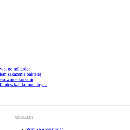
ał go miliarder
em zakażenie bakterią
eresowanie kursami
80 mieszkań komunalnych
REGULAMIN
Polityka Prywatności