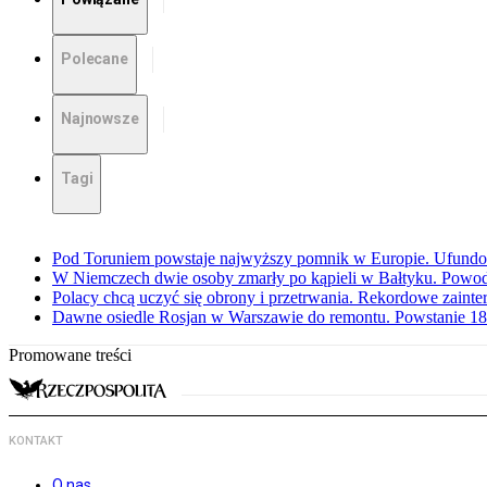
Polecane
Najnowsze
Tagi
Pod Toruniem powstaje najwyższy pomnik w Europie. Ufundow
W Niemczech dwie osoby zmarły po kąpieli w Bałtyku. Powod
Polacy chcą uczyć się obrony i przetrwania. Rekordowe zaint
Dawne osiedle Rosjan w Warszawie do remontu. Powstanie 1
Promowane treści
KONTAKT
O nas