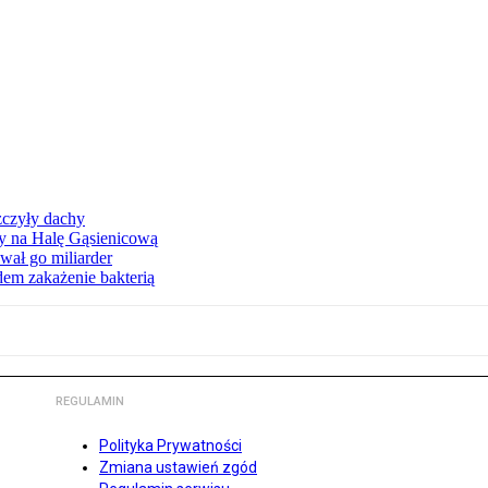
zczyły dachy
ły na Halę Gąsienicową
ał go miliarder
em zakażenie bakterią
REGULAMIN
Polityka Prywatności
Zmiana ustawień zgód