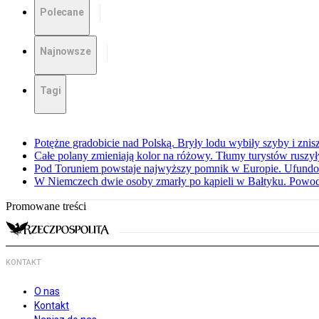
Polecane
Najnowsze
Tagi
Potężne gradobicie nad Polską. Bryły lodu wybiły szyby i znis
Całe polany zmieniają kolor na różowy. Tłumy turystów ruszy
Pod Toruniem powstaje najwyższy pomnik w Europie. Ufundow
W Niemczech dwie osoby zmarły po kąpieli w Bałtyku. Powod
Promowane treści
KONTAKT
O nas
Kontakt