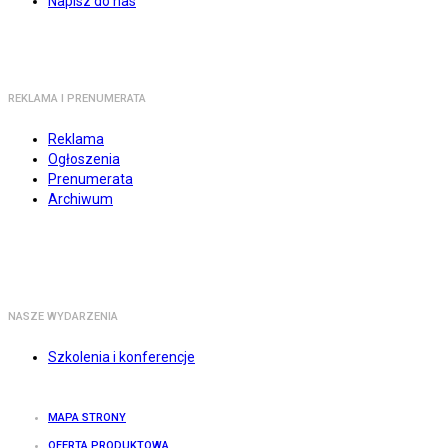
Napisz do nas
REKLAMA I PRENUMERATA
Reklama
Ogłoszenia
Prenumerata
Archiwum
NASZE WYDARZENIA
Szkolenia i konferencje
MAPA STRONY
OFERTA PRODUKTOWA