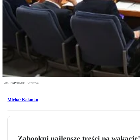
Foto: PAP/Radek Pietruszka
Michał Kolanko
Zabookuj najlepsze treści na wakacje