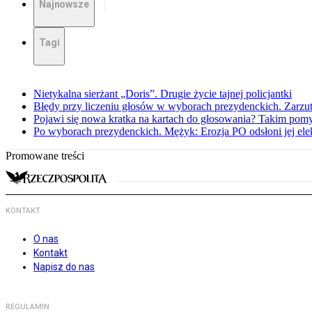
Najnowsze
Tagi
Nietykalna sierżant „Doris”. Drugie życie tajnej policjantki
Błędy przy liczeniu głosów w wyborach prezydenckich. Zarzut
Pojawi się nowa kratka na kartach do głosowania? Takim pomy
Po wyborach prezydenckich. Mężyk: Erozja PO odsłoni jej elek
Promowane treści
KONTAKT
O nas
Kontakt
Napisz do nas
REGULAMIN