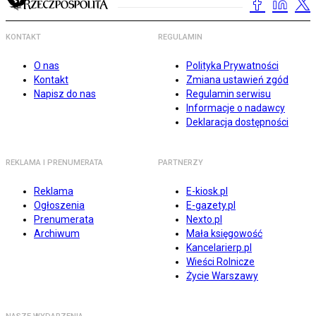
KONTAKT
REGULAMIN
O nas
Polityka Prywatności
Kontakt
Zmiana ustawień zgód
Napisz do nas
Regulamin serwisu
Informacje o nadawcy
Deklaracja dostępności
REKLAMA I PRENUMERATA
PARTNERZY
Reklama
E-kiosk.pl
Ogłoszenia
E-gazety.pl
Prenumerata
Nexto.pl
Archiwum
Mała księgowość
Kancelarierp.pl
Wieści Rolnicze
Życie Warszawy