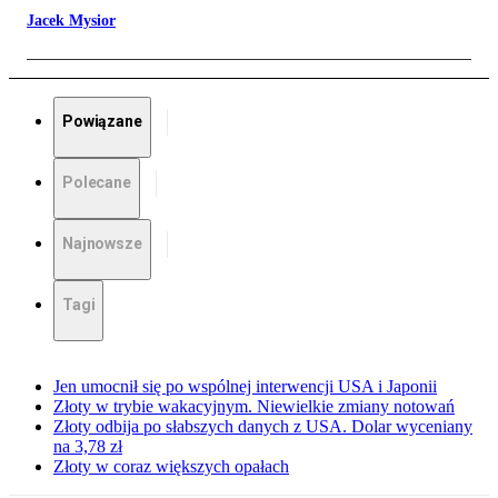
Jacek Mysior
Powiązane
Polecane
Najnowsze
Tagi
Jen umocnił się po wspólnej interwencji USA i Japonii
Złoty w trybie wakacyjnym. Niewielkie zmiany notowań
Złoty odbija po słabszych danych z USA. Dolar wyceniany
na 3,78 zł
Złoty w coraz większych opałach