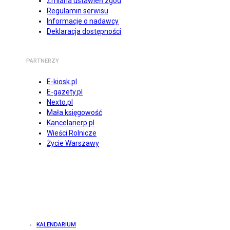
Zmiana ustawień zgód
Regulamin serwisu
Informacje o nadawcy
Deklaracja dostępności
PARTNERZY
E-kiosk.pl
E-gazety.pl
Nexto.pl
Mała księgowość
Kancelarierp.pl
Wieści Rolnicze
Życie Warszawy
KALENDARIUM