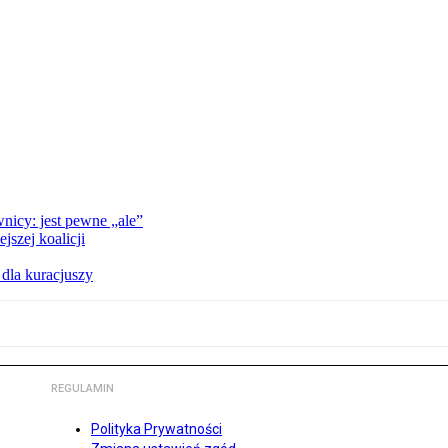
nicy: jest pewne „ale”
szej koalicji
 dla kuracjuszy
REGULAMIN
Polityka Prywatności