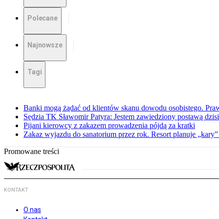
Polecane
Najnowsze
Tagi
Banki mogą żądać od klientów skanu dowodu osobistego. Praw
Sędzia TK Sławomir Patyra: Jestem zawiedziony postawą dzisiej
Pijani kierowcy z zakazem prowadzenia pójdą za kratki
Zakaz wyjazdu do sanatorium przez rok. Resort planuje „kary”
Promowane treści
KONTAKT
O nas