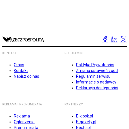
KONTAKT
REGULAMIN
O nas
Polityka Prywatności
Kontakt
Zmiana ustawień zgód
Napisz do nas
Regulamin serwisu
Informacje o nadawcy
Deklaracja dostępności
REKLAMA I PRENUMERATA
PARTNERZY
Reklama
E-kiosk.pl
Ogłoszenia
E-gazety.pl
Prenumerata
Nexto.pl