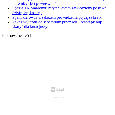
Prawnicy: jest pewne „ale”
Sędzia TK Sławomir Patyra: Jestem zawiedziony postawą
dzisiejszej koalicji
Pijani kierowcy z zakazem prowadzenia pójdą za kratki
Zakaz wyjazdu do sanatorium przez rok. Resort planuje
„kary” dla kuracjuszy
Promowane treści