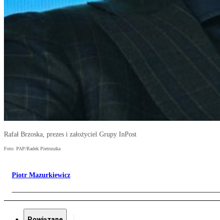
Rafał Brzoska, prezes i założyciel Grupy InPost
Foto: PAP/Radek Pietruszka
Piotr Mazurkiewicz
Powiązane