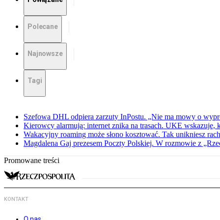
Polecane
Najnowsze
Tagi
Szefowa DHL odpiera zarzuty InPostu. „Nie ma mowy o wypr
Kierowcy alarmują: internet znika na trasach. UKE wskazuje, 
Wakacyjny roaming może słono kosztować. Tak unikniesz rac
Magdalena Gaj prezesem Poczty Polskiej. W rozmowie z „Rzec
Promowane treści
KONTAKT
O nas