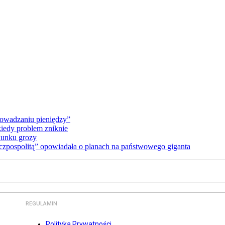
owadzaniu pieniędzy”
kiedy problem zniknie
hunku grozy
zpospolitą” opowiadała o planach na państwowego giganta
REGULAMIN
Polityka Prywatności