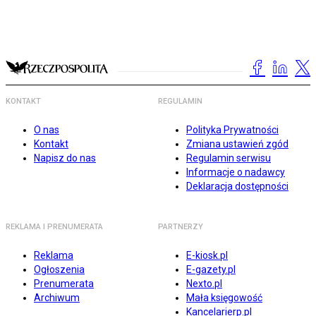
KONTAKT
REGULAMIN
O nas
Polityka Prywatności
Kontakt
Zmiana ustawień zgód
Napisz do nas
Regulamin serwisu
Informacje o nadawcy
Deklaracja dostępności
REKLAMA I PRENUMERATA
PARTNERZY
Reklama
E-kiosk.pl
Ogłoszenia
E-gazety.pl
Prenumerata
Nexto.pl
Archiwum
Mała księgowość
Kancelarierp.pl