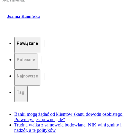
Foto: Shutterstock
Joanna Kamińska
Powiązane
Polecane
Najnowsze
Tagi
Banki mogą żądać od klientów skanu dowodu osobistego.
Prawnicy: jest pewne „ale”
Trudna walka z samowolą budowlaną. NIK wini gminy i
nadzór, a te polityków