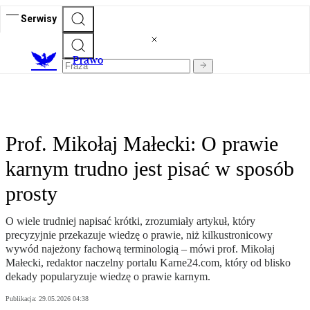
Serwisy
Prawo
Prof. Mikołaj Małecki: O prawie
karnym trudno jest pisać w sposób
prosty
O wiele trudniej napisać krótki, zrozumiały artykuł, który
precyzyjnie przekazuje wiedzę o prawie, niż kilkustronicowy
wywód najeżony fachową terminologią – mówi prof. Mikołaj
Małecki, redaktor naczelny portalu Karne24.com, który od blisko
dekady popularyzuje wiedzę o prawie karnym.
Publikacja:
29.05.2026 04:38