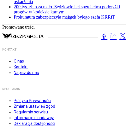
oskarżenia
200 tys. zł to za mało. Sędziowie i eksperci chcą podwyżki
progów w kodeksie karnym
Prokuratura zabezpieczyła majątek byłego szefa KRRiT
Promowane treści
KONTAKT
O nas
Kontakt
Napisz do nas
REGULAMIN
Polityka Prywatności
Zmiana ustawień zgód
Regulamin serwisu
Informacje o nadawcy
Deklaracja dostępności