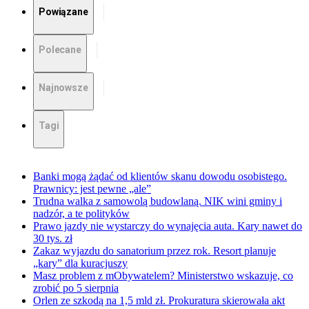
Powiązane
Polecane
Najnowsze
Tagi
Banki mogą żądać od klientów skanu dowodu osobistego.
Prawnicy: jest pewne „ale”
Trudna walka z samowolą budowlaną. NIK wini gminy i
nadzór, a te polityków
Prawo jazdy nie wystarczy do wynajęcia auta. Kary nawet do
30 tys. zł
Zakaz wyjazdu do sanatorium przez rok. Resort planuje
„kary” dla kuracjuszy
Masz problem z mObywatelem? Ministerstwo wskazuje, co
zrobić po 5 sierpnia
Orlen ze szkodą na 1,5 mld zł. Prokuratura skierowała akt