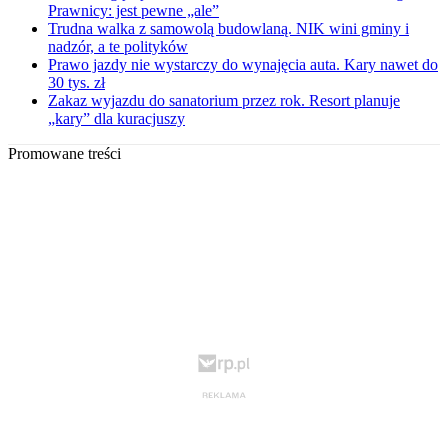
Prawnicy: jest pewne „ale”
Trudna walka z samowolą budowlaną. NIK wini gminy i
nadzór, a te polityków
Prawo jazdy nie wystarczy do wynajęcia auta. Kary nawet do
30 tys. zł
Zakaz wyjazdu do sanatorium przez rok. Resort planuje
„kary” dla kuracjuszy
Promowane treści