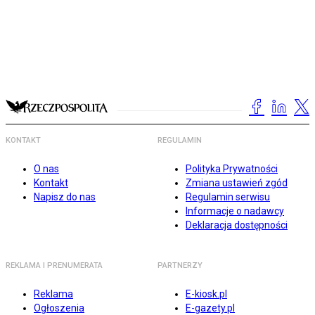
KONTAKT
REGULAMIN
O nas
Polityka Prywatności
Kontakt
Zmiana ustawień zgód
Napisz do nas
Regulamin serwisu
Informacje o nadawcy
Deklaracja dostępności
REKLAMA I PRENUMERATA
PARTNERZY
Reklama
E-kiosk.pl
Ogłoszenia
E-gazety.pl