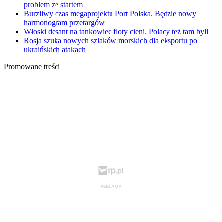
problem ze startem
Burzliwy czas megaprojektu Port Polska. Będzie nowy
harmonogram przetargów
Włoski desant na tankowiec floty cieni. Polacy też tam byli
Rosja szuka nowych szlaków morskich dla eksportu po
ukraińskich atakach
Promowane treści