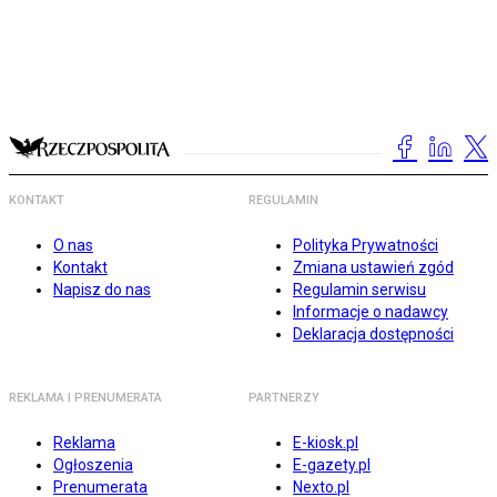
KONTAKT
REGULAMIN
O nas
Polityka Prywatności
Kontakt
Zmiana ustawień zgód
Napisz do nas
Regulamin serwisu
Informacje o nadawcy
Deklaracja dostępności
REKLAMA I PRENUMERATA
PARTNERZY
Reklama
E-kiosk.pl
Ogłoszenia
E-gazety.pl
Prenumerata
Nexto.pl