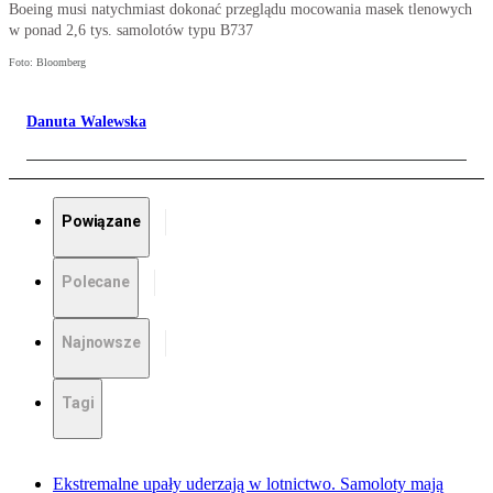
Boeing musi natychmiast dokonać przeglądu mocowania masek tlenowych
w ponad 2,6 tys. samolotów typu B737
Foto: Bloomberg
Danuta Walewska
Powiązane
Polecane
Najnowsze
Tagi
Ekstremalne upały uderzają w lotnictwo. Samoloty mają