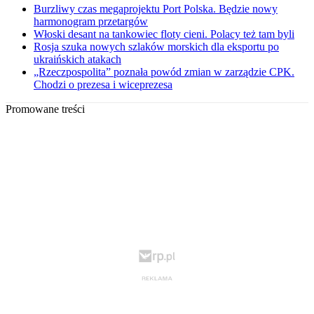
Burzliwy czas megaprojektu Port Polska. Będzie nowy
harmonogram przetargów
Włoski desant na tankowiec floty cieni. Polacy też tam byli
Rosja szuka nowych szlaków morskich dla eksportu po
ukraińskich atakach
„Rzeczpospolita” poznała powód zmian w zarządzie CPK.
Chodzi o prezesa i wiceprezesa
Promowane treści