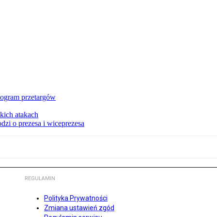
nogram przetargów
kich atakach
zi o prezesa i wiceprezesa
REGULAMIN
Polityka Prywatności
Zmiana ustawień zgód