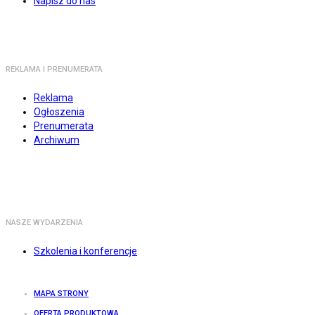
Napisz do nas
REKLAMA I PRENUMERATA
Reklama
Ogłoszenia
Prenumerata
Archiwum
NASZE WYDARZENIA
Szkolenia i konferencje
MAPA STRONY
OFERTA PRODUKTOWA