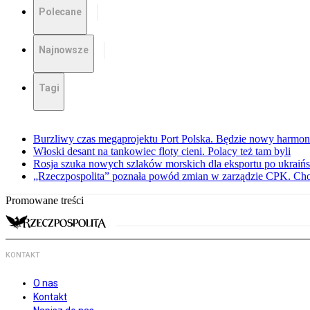
Polecane
Najnowsze
Tagi
Burzliwy czas megaprojektu Port Polska. Będzie nowy harmo
Włoski desant na tankowiec floty cieni. Polacy też tam byli
Rosja szuka nowych szlaków morskich dla eksportu po ukraińs
„Rzeczpospolita” poznała powód zmian w zarządzie CPK. Chod
Promowane treści
KONTAKT
O nas
Kontakt