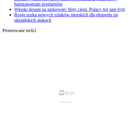
harmonogram przetargów
Włoski desant na tankowiec floty cieni. Polacy też tam byli
Rosja szuka nowych szlaków morskich dla eksportu po
ukraińskich atakach
Promowane treści