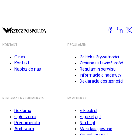
KONTAKT
REGULAMIN
O nas
Polityka Prywatności
Kontakt
Zmiana ustawień zgód
Napisz do nas
Regulamin serwisu
Informacje o nadawcy
Deklaracja dostępności
REKLAMA I PRENUMERATA
PARTNERZY
Reklama
E-kiosk.pl
Ogłoszenia
E-gazety.pl
Prenumerata
Nexto.pl
Archiwum
Mała księgowość
Kancelarierp.pl