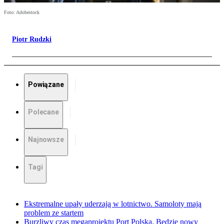
Foto: Adobestock
Piotr Rudzki
Powiązane
Polecane
Najnowsze
Tagi
Ekstremalne upały uderzają w lotnictwo. Samoloty mają
problem ze startem
Burzliwy czas megaprojektu Port Polska. Będzie nowy