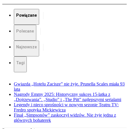
Powiązane
Polecane
Najnowsze
Tagi
Gwiazda „Hotelu Zacisze” nie żyje. Prunella Scales miała 93
lata
Nagrody Emmy 2025: Historyczny sukces 15-latka z
„Dojrzewania”. „Studio” i „The Pitt” najlepszymi serialami
Legendy i nieco sprośności w nowym sezonie Teatru TV:
Fredro spotyka Mickiewicza
Finał „Simpsonów” zaskoczył widzów. Nie żyje jedna z
głównych bohaterek