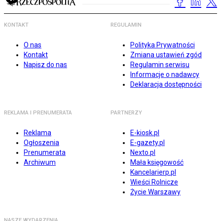
KONTAKT
REGULAMIN
O nas
Polityka Prywatności
Kontakt
Zmiana ustawień zgód
Napisz do nas
Regulamin serwisu
Informacje o nadawcy
Deklaracja dostępności
REKLAMA I PRENUMERATA
PARTNERZY
Reklama
E-kiosk.pl
Ogłoszenia
E-gazety.pl
Prenumerata
Nexto.pl
Archiwum
Mała księgowość
Kancelarierp.pl
Wieści Rolnicze
Życie Warszawy
NASZE WYDARZENIA