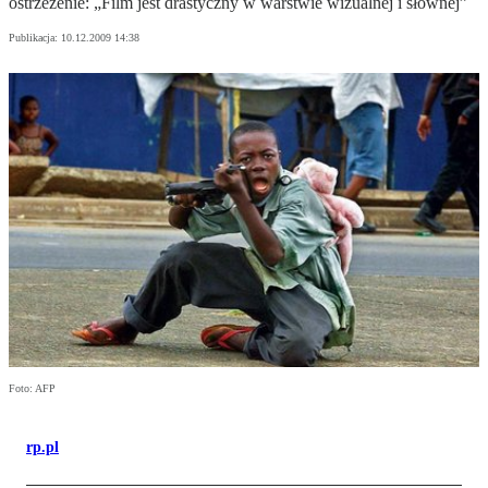
ostrzeżenie: „Film jest drastyczny w warstwie wizualnej i słownej”
Publikacja:
10.12.2009 14:38
Foto: AFP
rp.pl