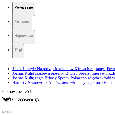
Powiązane
Polecane
Najnowsze
Tagi
Jacek Jabrzyk: Na początek sezonu w Kielcach zagramy „Pow
Joanna Kulig zaśpiewa piosenki Britney Spears i zagra gwiazd
Joanna Kulig zagra Britney Spears. Pokazano zdjęcia aktorki w
Hamlet z Sosnowca z AI i światem wirtualnym pokonał Haml
Promowane treści
KONTAKT