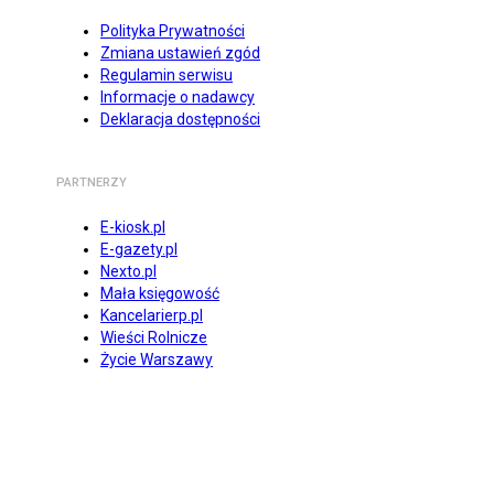
Polityka Prywatności
Zmiana ustawień zgód
Regulamin serwisu
Informacje o nadawcy
Deklaracja dostępności
PARTNERZY
E-kiosk.pl
E-gazety.pl
Nexto.pl
Mała księgowość
Kancelarierp.pl
Wieści Rolnicze
Życie Warszawy