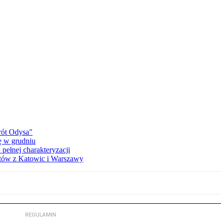
rót Odysa"
ę w grudniu
 pełnej charakteryzacji
etów z Katowic i Warszawy
REGULAMIN