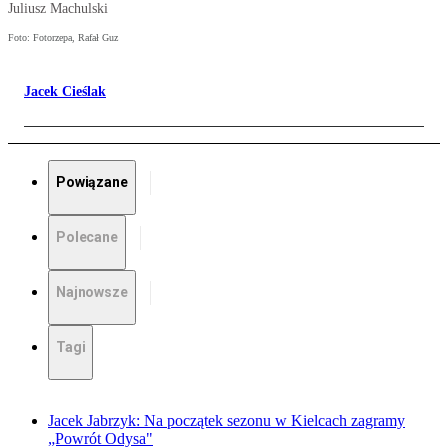
Juliusz Machulski
Foto: Fotorzepa, Rafał Guz
Jacek Cieślak
Powiązane
Polecane
Najnowsze
Tagi
Jacek Jabrzyk: Na początek sezonu w Kielcach zagramy
„Powrót Odysa"