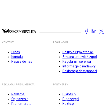
KONTAKT
REGULAMIN
O nas
Polityka Prywatności
Kontakt
Zmiana ustawień zgód
Napisz do nas
Regulamin serwisu
Informacje o nadawcy
Deklaracja dostępności
REKLAMA I PRENUMERATA
PARTNERZY
Reklama
E-kiosk.pl
Ogłoszenia
E-gazety.pl
Prenumerata
Nexto.pl