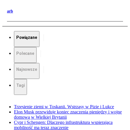
arb
Powiązane
Polecane
Najnowsze
Tagi
Trzęsienie ziemi w Toskanii. Wstrząsy w Pizie i Lukce
Elon Musk przewiduje koniec znaczenia pieniędzy i wojnę
domową w Wielkiej Brytanii
Cypr i Schengen: Dlaczego infrastruktura wspierająca
mobilność ma teraz znaczenie