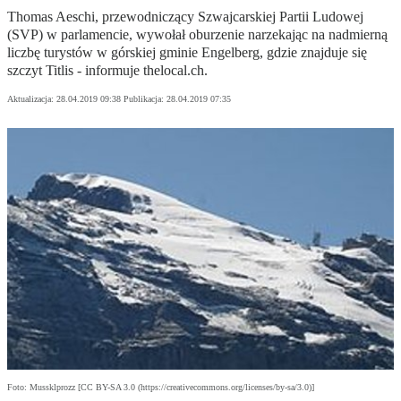
Thomas Aeschi, przewodniczący Szwajcarskiej Partii Ludowej
(SVP) w parlamencie, wywołał oburzenie narzekając na nadmierną
liczbę turystów w górskiej gminie Engelberg, gdzie znajduje się
szczyt Titlis - informuje thelocal.ch.
Aktualizacja:
28.04.2019 09:38
Publikacja:
28.04.2019 07:35
Foto: Mussklprozz [CC BY-SA 3.0 (https://creativecommons.org/licenses/by-sa/3.0)]