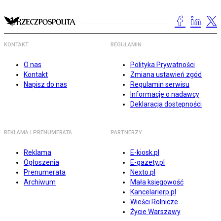
KONTAKT
REGULAMIN
O nas
Polityka Prywatności
Kontakt
Zmiana ustawień zgód
Napisz do nas
Regulamin serwisu
Informacje o nadawcy
Deklaracja dostępności
REKLAMA I PRENUMERATA
PARTNERZY
Reklama
E-kiosk.pl
Ogłoszenia
E-gazety.pl
Prenumerata
Nexto.pl
Archiwum
Mała księgowość
Kancelarierp.pl
Wieści Rolnicze
Życie Warszawy