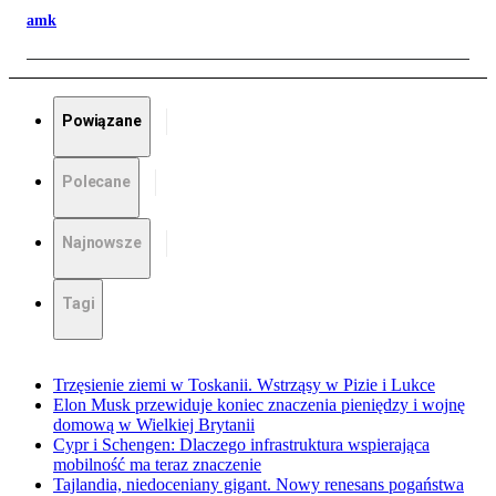
amk
Powiązane
Polecane
Najnowsze
Tagi
Trzęsienie ziemi w Toskanii. Wstrząsy w Pizie i Lukce
Elon Musk przewiduje koniec znaczenia pieniędzy i wojnę
domową w Wielkiej Brytanii
Cypr i Schengen: Dlaczego infrastruktura wspierająca
mobilność ma teraz znaczenie
Tajlandia, niedoceniany gigant. Nowy renesans pogaństwa