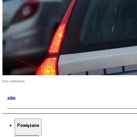
Foto: AdobeStock
adm
Powiązane