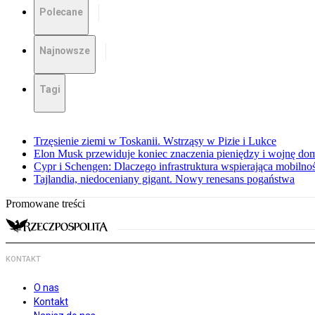
Polecane
Najnowsze
Tagi
Trzęsienie ziemi w Toskanii. Wstrząsy w Pizie i Lukce
Elon Musk przewiduje koniec znaczenia pieniędzy i wojnę do
Cypr i Schengen: Dlaczego infrastruktura wspierająca mobilno
Tajlandia, niedoceniany gigant. Nowy renesans pogaństwa
Promowane treści
KONTAKT
O nas
Kontakt