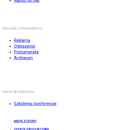
Napisz do nas
REKLAMA I PRENUMERATA
Reklama
Ogłoszenia
Prenumerata
Archiwum
NASZE WYDARZENIA
Szkolenia i konferencje
MAPA STRONY
OFERTA PRODUKTOWA