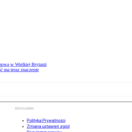
mową w Wielkiej Brytanii
ść ma teraz znaczenie
REGULAMIN
Polityka Prywatności
Zmiana ustawień zgód