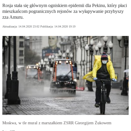
Rosja stała się głównym ogniskiem epidemii dla Pekinu, który płaci
mieszkańcom pogranicznych rejonów za wyłapywanie przybyszy
zza Amuru.
Aktualizacja:
14.04.2020 23:02
Publikacja:
14.04.2020 19:19
Moskwa, w tle mural z marszałkiem ZSRR Gieorgijem Żukowem