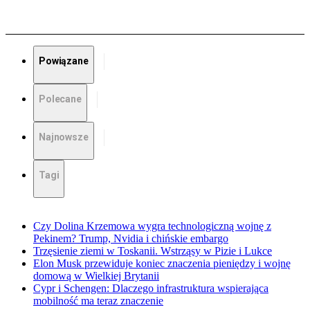
Powiązane
Polecane
Najnowsze
Tagi
Czy Dolina Krzemowa wygra technologiczną wojnę z
Pekinem? Trump, Nvidia i chińskie embargo
Trzęsienie ziemi w Toskanii. Wstrząsy w Pizie i Lukce
Elon Musk przewiduje koniec znaczenia pieniędzy i wojnę
domową w Wielkiej Brytanii
Cypr i Schengen: Dlaczego infrastruktura wspierająca
mobilność ma teraz znaczenie