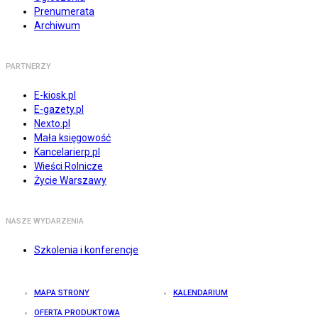
Prenumerata
Archiwum
PARTNERZY
E-kiosk.pl
E-gazety.pl
Nexto.pl
Mała księgowość
Kancelarierp.pl
Wieści Rolnicze
Życie Warszawy
NASZE WYDARZENIA
Szkolenia i konferencje
MAPA STRONY
KALENDARIUM
OFERTA PRODUKTOWA