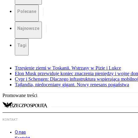
Polecane
Najnowsze
Tagi
Trzęsienie ziemi w Toskanii. Wstrząsy w Pizie i Lukce
Elon Musk przewiduje koniec znaczenia pieniędzy i wojnę do
Cypr i Schengen: Dlaczego infrastruktura wspierająca mobilno
Tajlandia, niedoceniany gigant. Nowy renesans pogaństwa
Promowane treści
KONTAKT
O nas