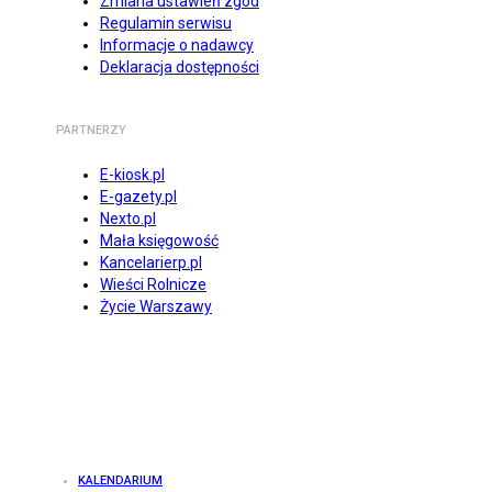
Zmiana ustawień zgód
Regulamin serwisu
Informacje o nadawcy
Deklaracja dostępności
PARTNERZY
E-kiosk.pl
E-gazety.pl
Nexto.pl
Mała księgowość
Kancelarierp.pl
Wieści Rolnicze
Życie Warszawy
KALENDARIUM