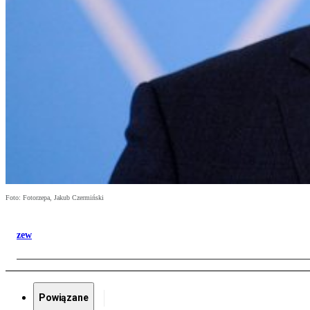
Foto: Fotorzepa, Jakub Czermiński
zew
Powiązane