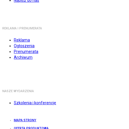
Napisz do nas
REKLAMA I PRENUMERATA
Reklama
Ogłoszenia
Prenumerata
Archiwum
NASZE WYDARZENIA
Szkolenia i konferencje
MAPA STRONY
OFERTA PRODUKTOWA