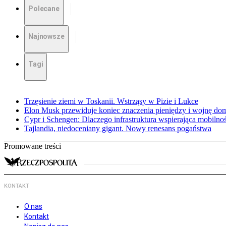
Polecane
Najnowsze
Tagi
Trzęsienie ziemi w Toskanii. Wstrząsy w Pizie i Lukce
Elon Musk przewiduje koniec znaczenia pieniędzy i wojnę do
Cypr i Schengen: Dlaczego infrastruktura wspierająca mobilno
Tajlandia, niedoceniany gigant. Nowy renesans pogaństwa
Promowane treści
KONTAKT
O nas
Kontakt