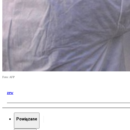
Foto: AFP
zew
Powiązane