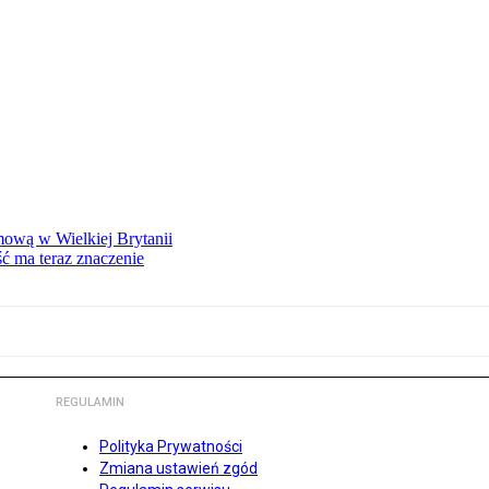
mową w Wielkiej Brytanii
ść ma teraz znaczenie
REGULAMIN
Polityka Prywatności
Zmiana ustawień zgód