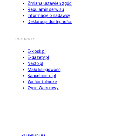
Zmiana ustawień zgód
Regulamin serwisu
Informacje o nadawcy
Deklaracja dostępności
PARTNERZY
E-kiosk.pl
E-gazety.pl
Nexto.pl
Mała księgowość
Kancelarierp.pl
Wieści Rolnicze
Życie Warszawy
KALENDARIUM