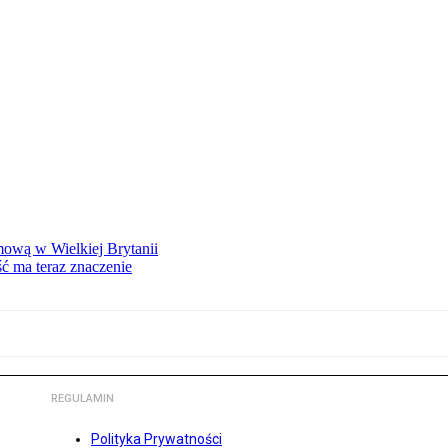
mową w Wielkiej Brytanii
ść ma teraz znaczenie
REGULAMIN
Polityka Prywatności