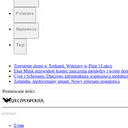
Polecane
Najnowsze
Tagi
Trzęsienie ziemi w Toskanii. Wstrząsy w Pizie i Lukce
Elon Musk przewiduje koniec znaczenia pieniędzy i wojnę do
Cypr i Schengen: Dlaczego infrastruktura wspierająca mobilno
Tajlandia, niedoceniany gigant. Nowy renesans pogaństwa
Promowane treści
KONTAKT
O nas