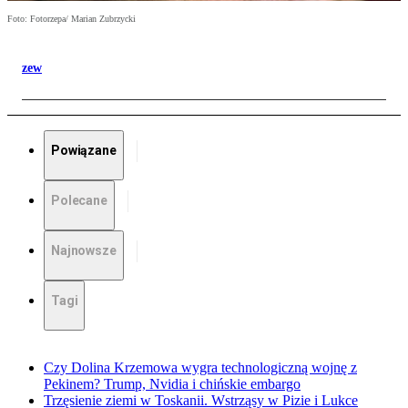
Foto: Fotorzepa/ Marian Zubrzycki
zew
Powiązane
Polecane
Najnowsze
Tagi
Czy Dolina Krzemowa wygra technologiczną wojnę z
Pekinem? Trump, Nvidia i chińskie embargo
Trzęsienie ziemi w Toskanii. Wstrząsy w Pizie i Lukce