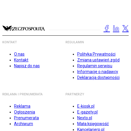
KONTAKT
REGULAMIN
O nas
Polityka Prywatności
Kontakt
Zmiana ustawień zgód
Napisz do nas
Regulamin serwisu
Informacje o nadawcy
Deklaracja dostępności
REKLAMA I PRENUMERATA
PARTNERZY
Reklama
E-kiosk.pl
Ogłoszenia
E-gazety.pl
Prenumerata
Nexto.pl
Archiwum
Mała księgowość
Kancelarierp.pl