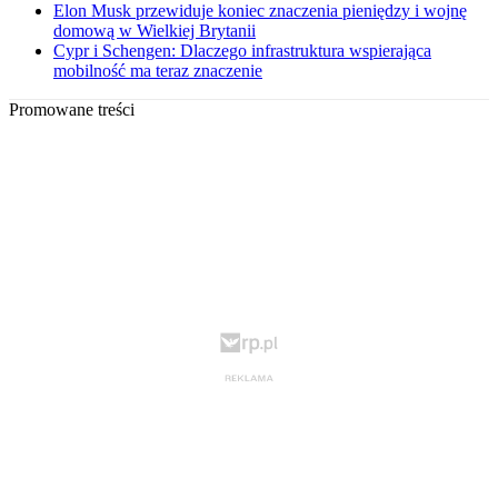
Elon Musk przewiduje koniec znaczenia pieniędzy i wojnę
domową w Wielkiej Brytanii
Cypr i Schengen: Dlaczego infrastruktura wspierająca
mobilność ma teraz znaczenie
Promowane treści