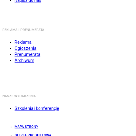
Napisz do nas
REKLAMA I PRENUMERATA
Reklama
Ogłoszenia
Prenumerata
Archiwum
NASZE WYDARZENIA
Szkolenia i konferencje
MAPA STRONY
OFERTA PRODUKTOWA