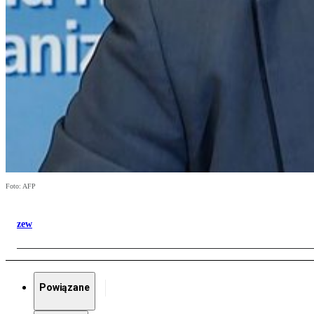
Foto: AFP
zew
Powiązane