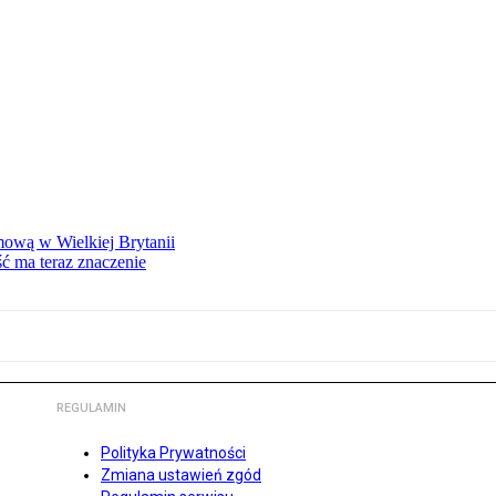
mową w Wielkiej Brytanii
ść ma teraz znaczenie
REGULAMIN
Polityka Prywatności
Zmiana ustawień zgód