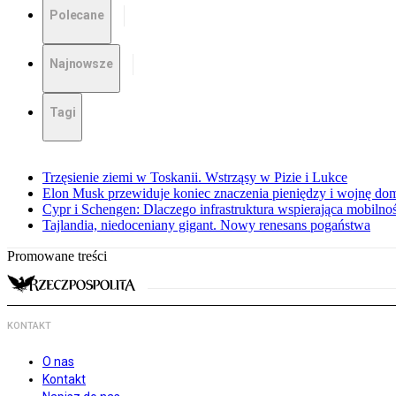
Polecane
Najnowsze
Tagi
Trzęsienie ziemi w Toskanii. Wstrząsy w Pizie i Lukce
Elon Musk przewiduje koniec znaczenia pieniędzy i wojnę do
Cypr i Schengen: Dlaczego infrastruktura wspierająca mobilno
Tajlandia, niedoceniany gigant. Nowy renesans pogaństwa
Promowane treści
KONTAKT
O nas
Kontakt