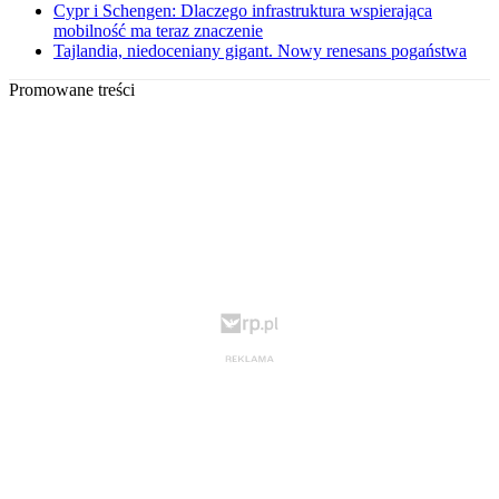
Cypr i Schengen: Dlaczego infrastruktura wspierająca
mobilność ma teraz znaczenie
Tajlandia, niedoceniany gigant. Nowy renesans pogaństwa
Promowane treści