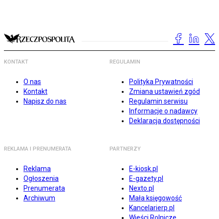
KONTAKT
REGULAMIN
O nas
Polityka Prywatności
Kontakt
Zmiana ustawień zgód
Napisz do nas
Regulamin serwisu
Informacje o nadawcy
Deklaracja dostępności
REKLAMA I PRENUMERATA
PARTNERZY
Reklama
E-kiosk.pl
Ogłoszenia
E-gazety.pl
Prenumerata
Nexto.pl
Archiwum
Mała księgowość
Kancelarierp.pl
Wieści Rolnicze