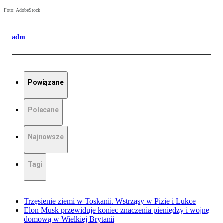
Foto: AdobeStock
adm
Powiązane
Polecane
Najnowsze
Tagi
Trzęsienie ziemi w Toskanii. Wstrząsy w Pizie i Lukce
Elon Musk przewiduje koniec znaczenia pieniędzy i wojnę
domową w Wielkiej Brytanii