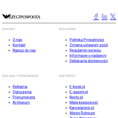
KONTAKT
REGULAMIN
O nas
Polityka Prywatności
Kontakt
Zmiana ustawień zgód
Napisz do nas
Regulamin serwisu
Informacje o nadawcy
Deklaracja dostępności
REKLAMA I PRENUMERATA
PARTNERZY
Reklama
E-kiosk.pl
Ogłoszenia
E-gazety.pl
Prenumerata
Nexto.pl
Archiwum
Mała księgowość
Kancelarierp.pl
Wieści Rolnicze