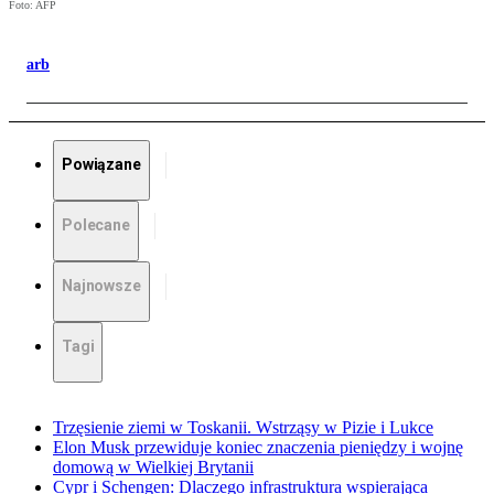
Foto: AFP
arb
Powiązane
Polecane
Najnowsze
Tagi
Trzęsienie ziemi w Toskanii. Wstrząsy w Pizie i Lukce
Elon Musk przewiduje koniec znaczenia pieniędzy i wojnę
domową w Wielkiej Brytanii
Cypr i Schengen: Dlaczego infrastruktura wspierająca