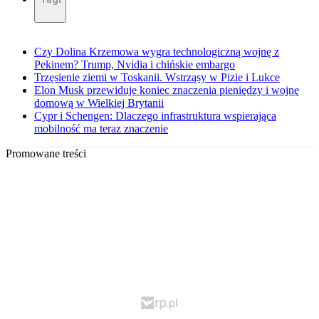
Czy Dolina Krzemowa wygra technologiczną wojnę z
Pekinem? Trump, Nvidia i chińskie embargo
Trzęsienie ziemi w Toskanii. Wstrząsy w Pizie i Lukce
Elon Musk przewiduje koniec znaczenia pieniędzy i wojnę
domową w Wielkiej Brytanii
Cypr i Schengen: Dlaczego infrastruktura wspierająca
mobilność ma teraz znaczenie
Promowane treści