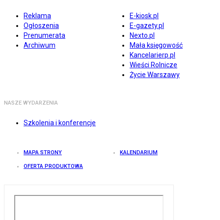
Reklama
E-kiosk.pl
Ogłoszenia
E-gazety.pl
Prenumerata
Nexto.pl
Archiwum
Mała księgowość
Kancelarierp.pl
Wieści Rolnicze
Życie Warszawy
NASZE WYDARZENIA
Szkolenia i konferencje
MAPA STRONY
KALENDARIUM
OFERTA PRODUKTOWA