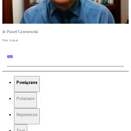
dr Paweł Grzesiowski
Foto: tv.rp.pl
qm
Powiązane
Polecane
Najnowsze
Tagi