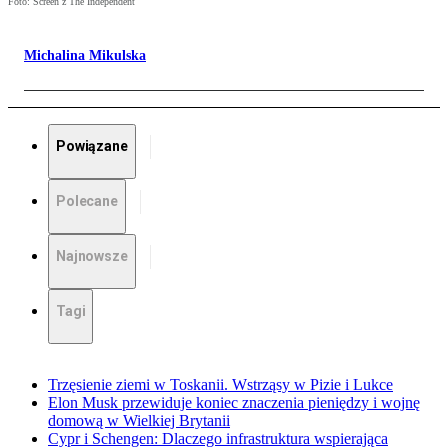
Foto: Screen z The Independent
Michalina Mikulska
Powiązane
Polecane
Najnowsze
Tagi
Trzęsienie ziemi w Toskanii. Wstrząsy w Pizie i Lukce
Elon Musk przewiduje koniec znaczenia pieniędzy i wojnę
domową w Wielkiej Brytanii
Cypr i Schengen: Dlaczego infrastruktura wspierająca