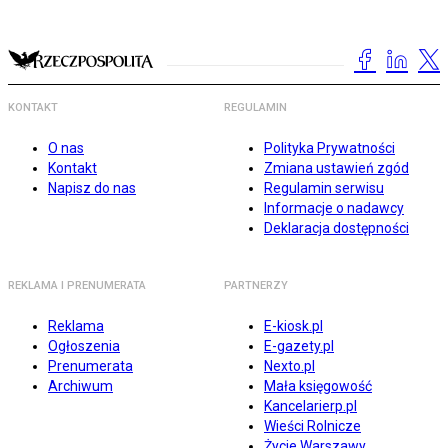
KONTAKT
REGULAMIN
O nas
Polityka Prywatności
Kontakt
Zmiana ustawień zgód
Napisz do nas
Regulamin serwisu
Informacje o nadawcy
Deklaracja dostępności
REKLAMA I PRENUMERATA
PARTNERZY
Reklama
E-kiosk.pl
Ogłoszenia
E-gazety.pl
Prenumerata
Nexto.pl
Archiwum
Mała księgowość
Kancelarierp.pl
Wieści Rolnicze
Życie Warszawy