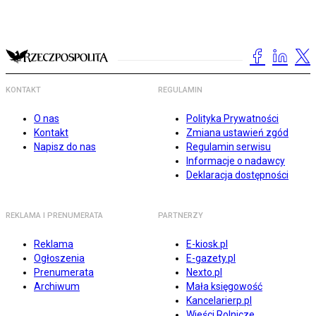
KONTAKT
REGULAMIN
O nas
Polityka Prywatności
Kontakt
Zmiana ustawień zgód
Napisz do nas
Regulamin serwisu
Informacje o nadawcy
Deklaracja dostępności
REKLAMA I PRENUMERATA
PARTNERZY
Reklama
E-kiosk.pl
Ogłoszenia
E-gazety.pl
Prenumerata
Nexto.pl
Archiwum
Mała księgowość
Kancelarierp.pl
Wieści Rolnicze