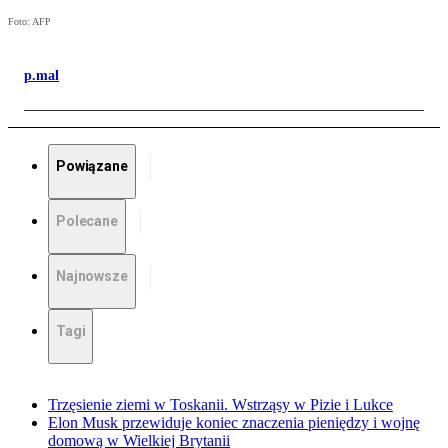
Foto: AFP
p.mal
Powiązane
Polecane
Najnowsze
Tagi
Trzęsienie ziemi w Toskanii. Wstrząsy w Pizie i Lukce
Elon Musk przewiduje koniec znaczenia pieniędzy i wojnę
domową w Wielkiej Brytanii