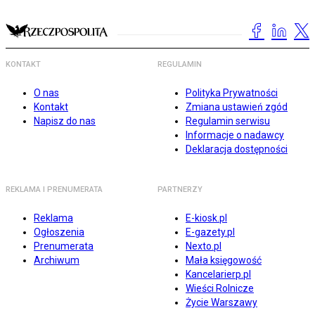
KONTAKT
REGULAMIN
O nas
Polityka Prywatności
Kontakt
Zmiana ustawień zgód
Napisz do nas
Regulamin serwisu
Informacje o nadawcy
Deklaracja dostępności
REKLAMA I PRENUMERATA
PARTNERZY
Reklama
E-kiosk.pl
Ogłoszenia
E-gazety.pl
Prenumerata
Nexto.pl
Archiwum
Mała księgowość
Kancelarierp.pl
Wieści Rolnicze
Życie Warszawy