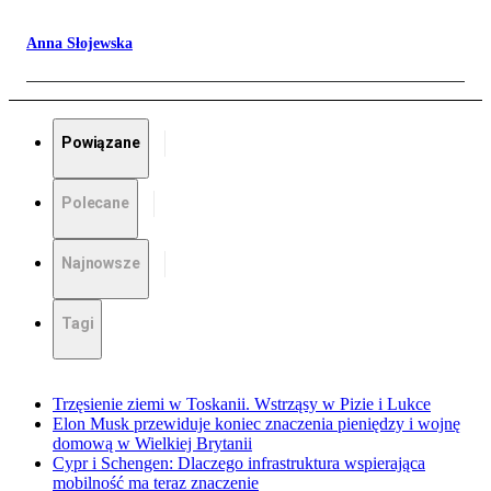
Anna Słojewska
Powiązane
Polecane
Najnowsze
Tagi
Trzęsienie ziemi w Toskanii. Wstrząsy w Pizie i Lukce
Elon Musk przewiduje koniec znaczenia pieniędzy i wojnę
domową w Wielkiej Brytanii
Cypr i Schengen: Dlaczego infrastruktura wspierająca
mobilność ma teraz znaczenie