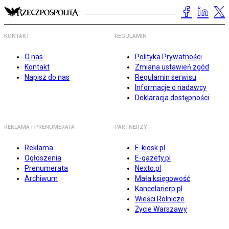
KONTAKT
REGULAMIN
O nas
Polityka Prywatności
Kontakt
Zmiana ustawień zgód
Napisz do nas
Regulamin serwisu
Informacje o nadawcy
Deklaracja dostępności
REKLAMA I PRENUMERATA
PARTNERZY
Reklama
E-kiosk.pl
Ogłoszenia
E-gazety.pl
Prenumerata
Nexto.pl
Archiwum
Mała księgowość
Kancelarierp.pl
Wieści Rolnicze
Życie Warszawy