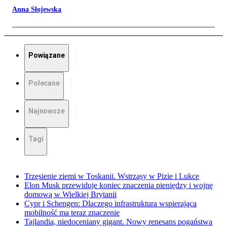
Anna Słojewska
Powiązane
Polecane
Najnowsze
Tagi
Trzęsienie ziemi w Toskanii. Wstrząsy w Pizie i Lukce
Elon Musk przewiduje koniec znaczenia pieniędzy i wojnę
domową w Wielkiej Brytanii
Cypr i Schengen: Dlaczego infrastruktura wspierająca
mobilność ma teraz znaczenie
Tajlandia, niedoceniany gigant. Nowy renesans pogaństwa