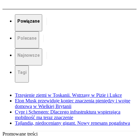
Powiązane
Polecane
Najnowsze
Tagi
Trzęsienie ziemi w Toskanii. Wstrząsy w Pizie i Lukce
Elon Musk przewiduje koniec znaczenia pieniędzy i wojnę
domową w Wielkiej Brytanii
Cypr i Schengen: Dlaczego infrastruktura wspierająca
mobilność ma teraz znaczenie
Tajlandia, niedoceniany gigant. Nowy renesans pogaństwa
Promowane treści