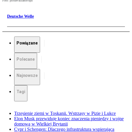
Foto: picture-alliance/dpa
Deutsche Welle
Powiązane
Polecane
Najnowsze
Tagi
Trzęsienie ziemi w Toskanii. Wstrząsy w Pizie i Lukce
Elon Musk przewiduje koniec znaczenia pieniędzy i wojnę
domową w Wielkiej Brytanii
Cypr i Schengen: Dlaczego infrastruktura wspierająca