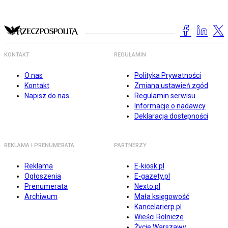
KONTAKT
REGULAMIN
O nas
Polityka Prywatności
Kontakt
Zmiana ustawień zgód
Napisz do nas
Regulamin serwisu
Informacje o nadawcy
Deklaracja dostępności
REKLAMA I PRENUMERATA
PARTNERZY
Reklama
E-kiosk.pl
Ogłoszenia
E-gazety.pl
Prenumerata
Nexto.pl
Archiwum
Mała księgowość
Kancelarierp.pl
Wieści Rolnicze
Życie Warszawy